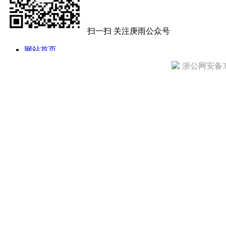
扫一扫 关注庚雨公众号
网站首页
公司简介
浙公网安备330
公司动态
产品目录
技术文章
访客留言
诚聘英才
联系我们
地址: 杭州市拱墅区定海街284号 电话：13858108221 传真：0571-8
庚雨仪器 All Copy Right 2005-2010
备案号：浙ICP备14024777号