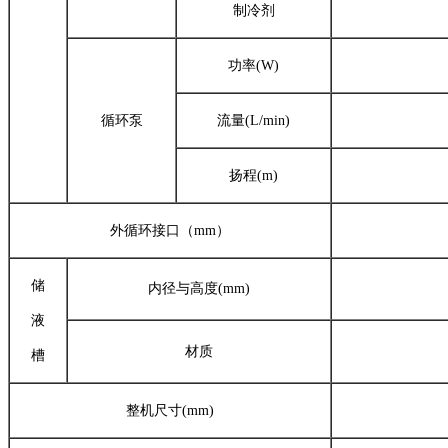
制冷剂
功率(W)
循环泵
流量(L/min)
扬程(m)
外循环接口（mm）
储
内径与高度(mm)
液
材质
槽
整机尺寸(mm)