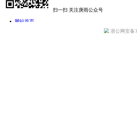
扫一扫 关注庚雨公众号
网站首页
公司简介
浙公网安备330
公司动态
产品目录
技术文章
访客留言
诚聘英才
联系我们
地址: 杭州市拱墅区定海街284号 电话：13858108221 传真：0571-8
庚雨仪器 All Copy Right 2005-2010
备案号：浙ICP备14024777号